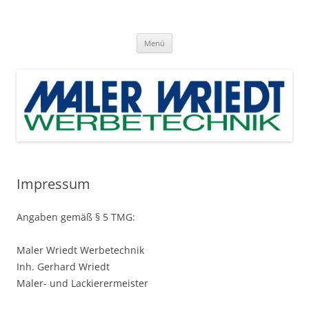
Zum
Inhalt
Maler Wriedt Werbetechnik
springen
Inh. Gerhard Wriedt und Maler- und Lackierermeister
Menü
Impressum
Angaben gemäß § 5 TMG:
Maler Wriedt Werbetechnik
Inh. Gerhard Wriedt
Maler- und Lackierermeister